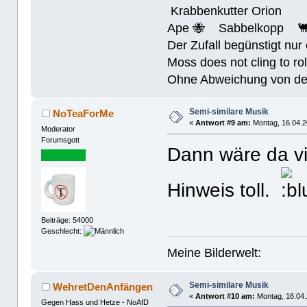
Krabbenkutter Orion
Ape 🐝 Sabbelkopp 
Der Zufall begünstigt nur
Moss does not cling to rol
Ohne Abweichung von der N
Semi-similare Musik
NoTeaForMe
«
Antwort #9 am:
Montag, 16.04.2
Moderator
Forumsgott
Dann wäre da vie
Hinweis toll.
Beiträge: 54000
Geschlecht:
Meine Bilderwelt:
Semi-similare Musik
WehretDenAnfängen
«
Antwort #10 am:
Montag, 16.04.
Gegen Hass und Hetze - NoAfD