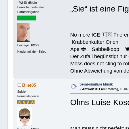
- WirSindMehr
„Sie“ ist eine F
Bereichsmoderator
Forumslegende
No more ICE 🇺🇸 Friere
Krabbenkutter Orion
Beiträge: 10222
Ape 🐝 Sabbelkopp 
Nieder mit dem Krieg!
Der Zufall begünstigt nur
Moss does not cling to rol
Ohne Abweichung von der N
Semi-similare Musik
Bine05
«
Antwort #11 am:
Montag, 16.04.
Spieler
Forumslegende
Olms Luise Kosc
Man muss nicht perfek