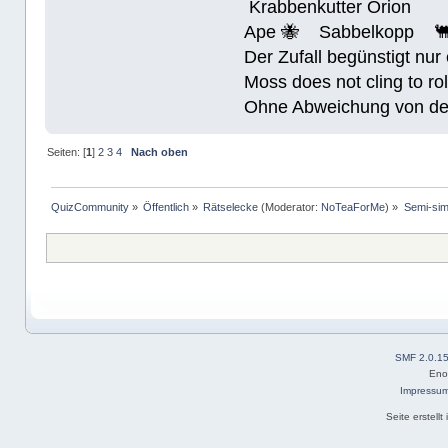
Krabbenkutter Orion
Ape 🐝 Sabbelkopp 
Der Zufall begünstigt nur
Moss does not cling to rol
Ohne Abweichung von der N
Seiten: [
1
]
2
3
4
Nach oben
QuizCommunity
»
Öffentlich
»
Rätselecke
(Moderator:
NoTeaForMe
) »
Semi-sim
SMF 2.0.1
Eno
Impressu
Seite erstell