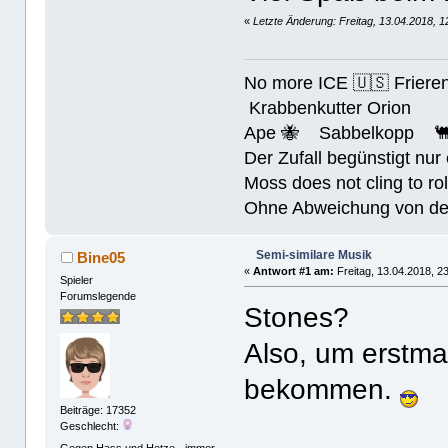
«
Letzte Änderung: Freitag, 13.04.2018, 
No more ICE 🇺🇸 Friere
Krabbenkutter Orion
Ape 🐝 Sabbelkopp 
Der Zufall begünstigt nur
Moss does not cling to rol
Ohne Abweichung von der N
Semi-similare Musik
Bine05
«
Antwort #1 am:
Freitag, 13.04.2018, 2
Spieler
Forumslegende
Stones?
Also, um erstma
bekommen.
Beiträge: 17352
Geschlecht:
Gegen Hass und Hetze - immer