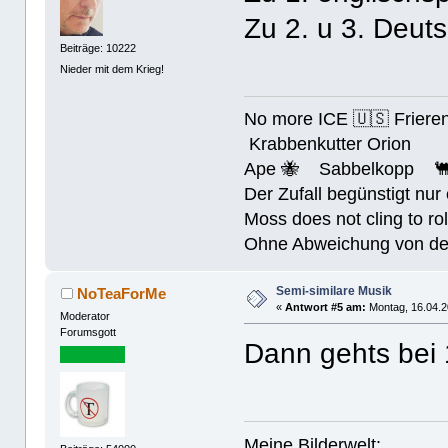
Zu 2. u 3. Deut
Beiträge: 10222
Nieder mit dem Krieg!
No more ICE 🇺🇸 Friere
Krabbenkutter Orion
Ape 🐝 Sabbelkopp 
Der Zufall begünstigt nur
Moss does not cling to rol
Ohne Abweichung von der N
Semi-similare Musik
NoTeaForMe
«
Antwort #5 am:
Montag, 16.04.2
Moderator
Forumsgott
Dann gehts bei
Meine Bilderwelt: