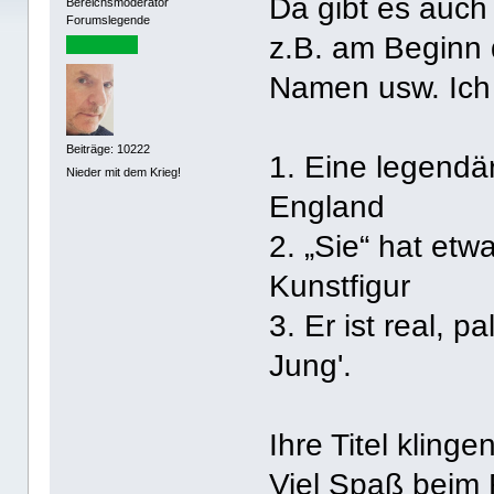
Da gibt es auch 
Bereichsmoderator
Forumslegende
z.B. am Beginn 
Namen usw. Ich 
Beiträge: 10222
1. Eine legendä
Nieder mit dem Krieg!
England
2. „Sie“ hat etw
Kunstfigur
3. Er ist real, p
Jung'.
Ihre Titel klinge
Viel Spaß beim