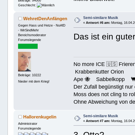
Beiträge: 54000
Geschlecht:
Semi-similare Musik
WehretDenAnfängen
«
Antwort #6 am:
Montag, 16.04.2
Gegen Hass und Hetze - NoAfD
- WirSindMehr
Das ist ein gut
Bereichsmoderator
Forumslegende
No more ICE 🇺🇸 Friere
Krabbenkutter Orion
Beiträge: 10222
Ape 🐝 Sabbelkopp 
Nieder mit dem Krieg!
Der Zufall begünstigt nur
Moss does not cling to rol
Ohne Abweichung von der N
Semi-similare Musik
Hallorenkugelin
«
Antwort #7 am:
Montag, 16.04.2
Administrator
Forumslegende
3. Otto?