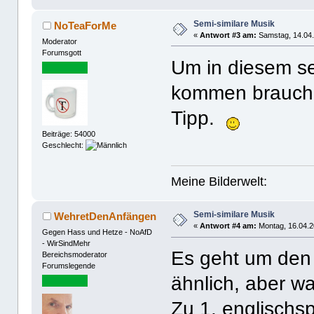
Semi-similare Musik
NoTeaForMe
«
Antwort #3 am:
Samstag, 14.04.
Moderator
Forumsgott
Um in diesem se
kommen brauche
Tipp.
Beiträge: 54000
Geschlecht:
Meine Bilderwelt:
Semi-similare Musik
WehretDenAnfängen
«
Antwort #4 am:
Montag, 16.04.2
Gegen Hass und Hetze - NoAfD
- WirSindMehr
Es geht um den R
Bereichsmoderator
Forumslegende
ähnlich, aber w
Zu 1. englisch