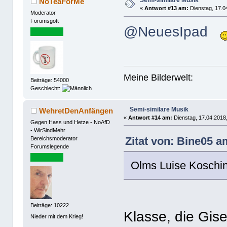
Semi-similare Musik
NoTeaForMe
«
Antwort #13 am:
Dienstag, 17.0
Moderator
Forumsgott
@NeuesIpad
Meine Bilderwelt:
Beiträge: 54000
Geschlecht:
Semi-similare Musik
WehretDenAnfängen
«
Antwort #14 am:
Dienstag, 17.04.2018,
Gegen Hass und Hetze - NoAfD
- WirSindMehr
Zitat von: Bine05 a
Bereichsmoderator
Forumslegende
Olms Luise Koschin
Beiträge: 10222
Klasse, die Gise
Nieder mit dem Krieg!