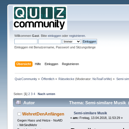
Willkommen
Gast
. Bitte
einloggen
oder
registrieren
.
Einloggen mit Benutzername, Passwort und Sitzungslänge
Übersicht
Hilfe
Einloggen
Registrieren
QuizCommunity
»
Öffentlich
»
Rätselecke
(Moderator:
NoTeaForMe
) »
Semi-sim
Seiten: [
1
]
2
3
4
Nach unten
Autor
Thema: Semi-similare Musik 
Semi-similare Musik
WehretDenAnfängen
«
am:
Freitag, 13.04.2018, 11:53:29 »
Gegen Hass und Hetze - NoAfD
- WirSindMehr