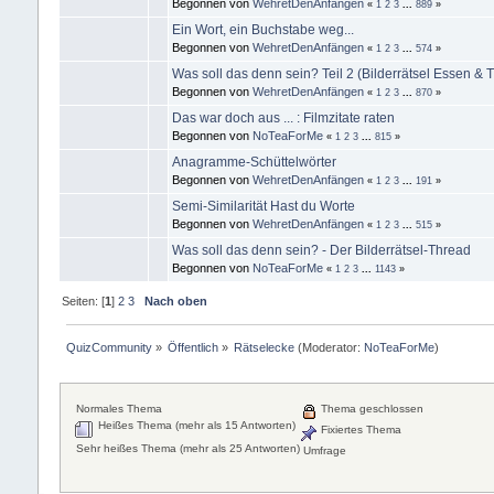
Begonnen von
WehretDenAnfängen
«
1
2
3
...
889
»
Ein Wort, ein Buchstabe weg...
Begonnen von
WehretDenAnfängen
«
1
2
3
...
574
»
Was soll das denn sein? Teil 2 (Bilderrätsel Essen & T
Begonnen von
WehretDenAnfängen
«
1
2
3
...
870
»
Das war doch aus ... : Filmzitate raten
Begonnen von
NoTeaForMe
«
1
2
3
...
815
»
Anagramme-Schüttelwörter
Begonnen von
WehretDenAnfängen
«
1
2
3
...
191
»
Semi-Similarität Hast du Worte
Begonnen von
WehretDenAnfängen
«
1
2
3
...
515
»
Was soll das denn sein? - Der Bilderrätsel-Thread
Begonnen von
NoTeaForMe
«
1
2
3
...
1143
»
Seiten: [
1
]
2
3
Nach oben
QuizCommunity
»
Öffentlich
»
Rätselecke
(Moderator:
NoTeaForMe
)
Normales Thema
Thema geschlossen
Heißes Thema (mehr als 15 Antworten)
Fixiertes Thema
Sehr heißes Thema (mehr als 25 Antworten)
Umfrage