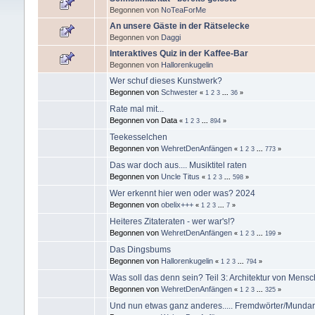
Begonnen von
NoTeaForMe
An unsere Gäste in der Rätselecke
Begonnen von
Daggi
Interaktives Quiz in der Kaffee-Bar
Begonnen von
Hallorenkugelin
Wer schuf dieses Kunstwerk?
Begonnen von
Schwester
«
1
2
3
...
36
»
Rate mal mit...
Begonnen von Data
«
1
2
3
...
894
»
Teekesselchen
Begonnen von
WehretDenAnfängen
«
1
2
3
...
773
»
Das war doch aus.... Musiktitel raten
Begonnen von
Uncle Titus
«
1
2
3
...
598
»
Wer erkennt hier wen oder was? 2024
Begonnen von
obelix+++
«
1
2
3
...
7
»
Heiteres Zitateraten - wer war's!?
Begonnen von
WehretDenAnfängen
«
1
2
3
...
199
»
Das Dingsbums
Begonnen von
Hallorenkugelin
«
1
2
3
...
794
»
Was soll das denn sein? Teil 3: Architektur von Mens
Begonnen von
WehretDenAnfängen
«
1
2
3
...
325
»
Und nun etwas ganz anderes..... Fremdwörter/Mundart