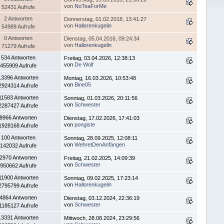
von
NoTeaForMe
52431 Aufrufe
2 Antworten
Donnerstag, 01.02.2018, 13:41:27
von
Hallorenkugelin
54989 Aufrufe
0 Antworten
Dienstag, 05.04.2016, 09:24:34
von
Hallorenkugelin
71279 Aufrufe
534 Antworten
Freitag, 03.04.2026, 12:38:13
von
De Wolf
455909 Aufrufe
13396 Antworten
Montag, 16.03.2026, 10:53:48
von
Bine05
2924314 Aufrufe
11583 Antworten
Sonntag, 01.03.2026, 20:11:56
von
Schwester
2287427 Aufrufe
8966 Antworten
Dienstag, 17.02.2026, 17:41:03
von
pongiste
1928168 Aufrufe
100 Antworten
Sonntag, 28.09.2025, 12:08:11
von
WehretDenAnfängen
142032 Aufrufe
2970 Antworten
Freitag, 21.02.2025, 14:09:39
von
Schwester
950662 Aufrufe
11900 Antworten
Sonntag, 09.02.2025, 17:23:14
von
Hallorenkugelin
2795799 Aufrufe
4864 Antworten
Dienstag, 03.12.2024, 22:36:19
von
Schwester
1185127 Aufrufe
13331 Antworten
Mittwoch, 28.08.2024, 23:29:56