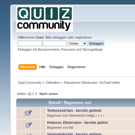
Willkommen
Gast
. Bitte
einloggen
oder
registrieren
.
Einloggen mit Benutzername, Passwort und Sitzungslänge
Übersicht
Hilfe
Einloggen
Registrieren
QuizCommunity
»
Öffentlich
»
Rätselecke
(Moderator:
NoTeaForMe
)
Seiten: [
1
]
2
3
Nach unten
Betreff
/
Begonnen von
Teekesselchen - bereits gelöste
Begonnen von
Steinreiche Helga
«
1
2
»
Heiteres Zitateraten - bereits gelöst
Begonnen von
fidi
Semisimilarität - bereits gelöste